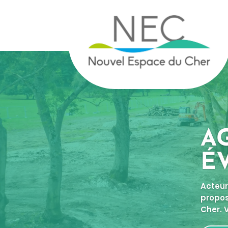
A
É
Acteur
propos
Cher. 