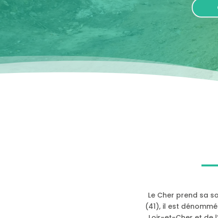
Le Cher prend sa so
(41), il est dénommé
Loir-et-Cher et de l