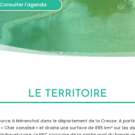
Consulter l'agenda
LE TERRITOIRE
urce à Mérenchal dans le département de la Creuse. A parti
 « Cher canalisé » et draine une surface de 895 km² sur les
’Indre-et-Loire. Le NEC s’occupe de la partie aval du bassin ve