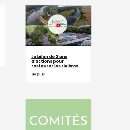
Le bilan de 3 ans
d’actions pour
restaurer les rivières
lire plus