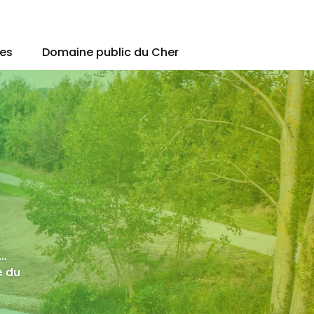
ues
Domaine public du Cher
s…
e du