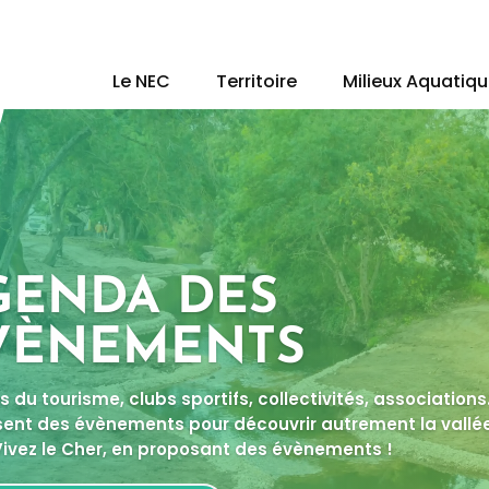
Le NEC
Territoire
Milieux Aquatiq
GENDA DES
VÈNEMENTS
s du tourisme, clubs sportifs, collectivités, association
ent des évènements pour découvrir autrement la vallé
Vivez le Cher, en proposant des évènements !