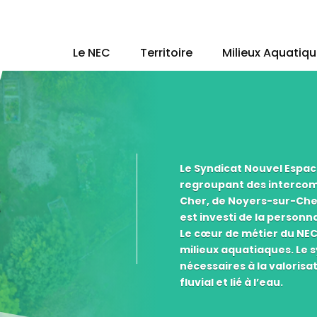
Le NEC
Territoire
Milieux Aquatiq
Le Syndicat Nouvel Espac
regroupant des intercomm
C
Cher, de Noyers-sur-Cher 
est investi de la personn
Le cœur de métier du NEC 
milieux aquatiaques. Le 
nécessaires à la valorisa
fluvial et lié à l’eau.