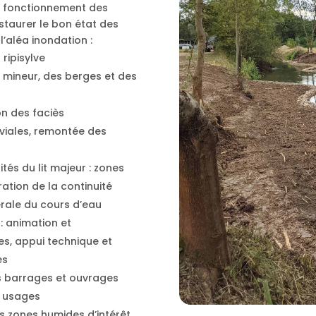
 du fonctionnement des
staurer le bon état des
l’aléa inondation :
 ripisylve
it mineur, des berges et des
on des faciès
viales, remontée des
tés du lit majeur : zones
ation de la continuité
érale du cours d’eau
: animation et
s, appui technique et
es
des barrages et ouvrages
s usages
es zones humides d’intérêt