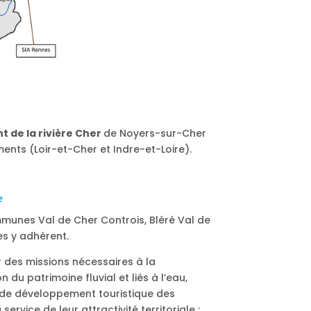
t de la rivière Cher
de Noyers-sur-Cher
ents (Loir-et-Cher et Indre-et-Loire).
e
nes Val de Cher Controis, Bléré Val de
es y adhèrent.
 des missions nécessaires à la
 du patrimoine fluvial et liés à l’eau,
s de développement touristique des
service de leur attractivité territoriale :