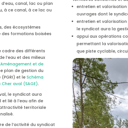
 d’eau, canal, lac ou plan
entretien et valorisatio
, à ce canal, à ce lac ou
ouvrages dont le syndic
entretien et valorisatio
tes, des écosystèmes
le syndicat aura la gest
e des formations boisées
appui aux opérations c
permettant la valorisation
e cadre des différents
que piste cyclable, circu
e l’eau et des milieux
d’Aménagement et de
 le plan de gestion du
 (PGRI) et le
Schéma
 Cher aval (SAGE)
.
al, le syndicat aura
et lié à l’eau afin de
ttractivité territoriale
nalisé.
e de l’activité du syndicat